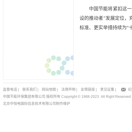
中国节能将紧扣这一
设的推动者”发展定位，
标准、更实举措持续为“
监督电话
|
联系我们
|
网站地图
|
法律声明
|
友情链接
|
意见征集
|
纪
中国节能环保集团有限公司 版权所有 Copyright © 1988-2023 All Right Reserved
北京中恒电国际信息技术有限公司
制作维护